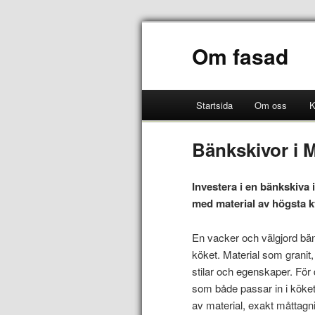
Om fasad
Startsida
Om oss
K
Bänkskivor i M
Investera i en bänkskiva 
med material av högsta kv
En vacker och välgjord bän
köket. Material som granit
stilar och egenskaper. För 
som både passar in i köket 
av material, exakt måttagn