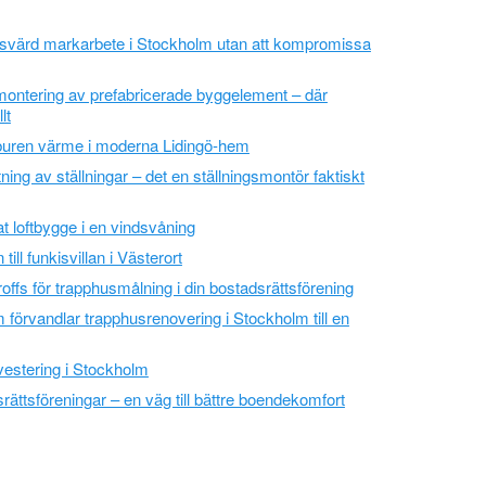
isvärd markarbete i Stockholm utan att kompromissa
 montering av prefabricerade byggelement – där
lt
buren värme i moderna Lidingö-hem
ing av ställningar – det en ställningsmontör faktiskt
at loftbygge i en vindsvåning
till funkisvillan i Västerort
proffs för trapphusmålning i din bostadsrättsförening
 förvandlar trapphusrenovering i Stockholm till en
vestering i Stockholm
rättsföreningar – en väg till bättre boendekomfort