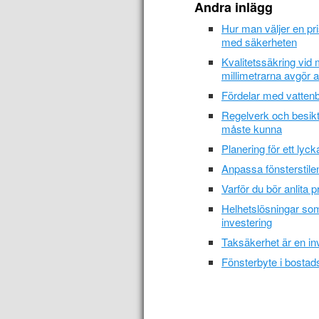
Andra inlägg
Hur man väljer en pr
med säkerheten
Kvalitetssäkring vid
millimetrarna avgör al
Fördelar med vatten
Regelverk och besiktn
måste kunna
Planering för ett lyck
Anpassa fönsterstilen 
Varför du bör anlita 
Helhetslösningar som
investering
Taksäkerhet är en in
Fönsterbyte i bostads