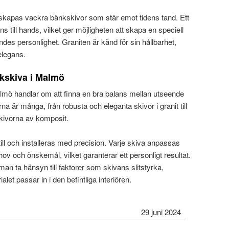
 skapas vackra bänkskivor som står emot tidens tand. Ett
nns till hands, vilket ger möjligheten att skapa en speciell
es personlighet. Graniten är känd för sin hållbarhet,
legans.
nkskiva i Malmö
almö handlar om att finna en bra balans mellan utseende
na är många, från robusta och eleganta skivor i granit till
kivorna av komposit.
ll och installeras med precision. Varje skiva anpassas
ov och önskemål, vilket garanterar ett personligt resultat.
man ta hänsyn till faktorer som skivans slitstyrka,
alet passar in i den befintliga interiören.
29 juni 2024