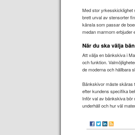
Med stor yrkesskicklighet
brett urval av stensorter fi
känsla som passar de boend
medan marmorn erbjuder e
När du ska välja bä
Att välja en bänkskiva i M
och funktion. Valmöjligheter
de moderna och hållbara s
Bänkskivor måste skäras ti
efter kundens specifika beh
Inför val av bänkskiva bör 
underhåll och hur väl materi