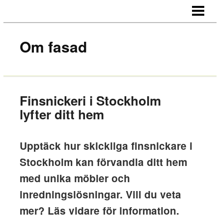
STARTSIDA
OM OSS
Om fasad
KONTAKT
Finsnickeri i Stockholm
lyfter ditt hem
Upptäck hur skickliga finsnickare i
Stockholm kan förvandla ditt hem
med unika möbler och
inredningslösningar. Vill du veta
mer? Läs vidare för information.