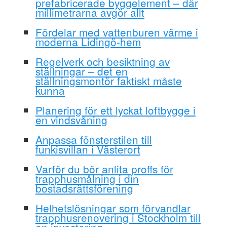
prefabricerade byggelement – där
millimetrarna avgör allt
Fördelar med vattenburen värme i
moderna Lidingö-hem
Regelverk och besiktning av
ställningar – det en
ställningsmontör faktiskt måste
kunna
Planering för ett lyckat loftbygge i
en vindsvåning
Anpassa fönsterstilen till
funkisvillan i Västerort
Varför du bör anlita proffs för
trapphusmålning i din
bostadsrättsförening
Helhetslösningar som förvandlar
trapphusrenovering i Stockholm till
en investering