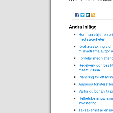
Andra inlägg
Hur man väljer en pr
med säkerheten
Kvalitetssäkring vid
millimetrarna avgör al
Fördelar med vatten
Regelverk och besiktn
måste kunna
Planering för ett lyck
Anpassa fönsterstilen 
Varför du bör anlita 
Helhetslösningar som
investering
Taksäkerhet är en in