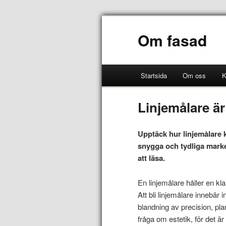
Om fasad
Startsida
Om oss
K
Linjemålare är
Upptäck hur linjemålare
snygga och tydliga marker
att läsa.
En linjemålare håller en kl
Att bli linjemålare innebär 
blandning av precision, pla
fråga om estetik, för det ä