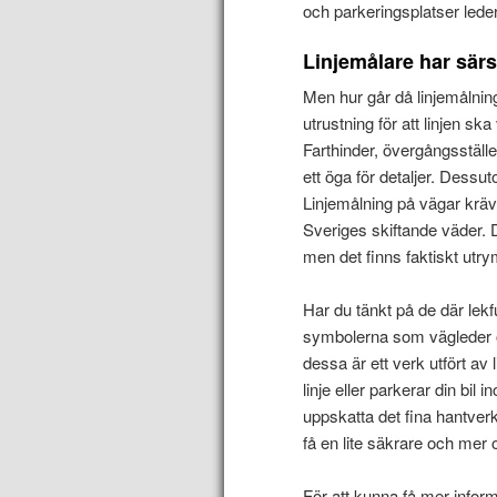
och parkeringsplatser leder 
Linjemålare har särs
Men hur går då linjemålning
utrustning för att linjen s
Farthinder, övergångsställe
ett öga för detaljer. Dessu
Linjemålning på vägar kräv
Sveriges skiftande väder. 
men det finns faktiskt utry
Har du tänkt på de där lekf
symbolerna som vägleder o
dessa är ett verk utfört av
linje eller parkerar din bi
uppskatta det fina hantverk
få en lite säkrare och mer 
För att kunna få mer info