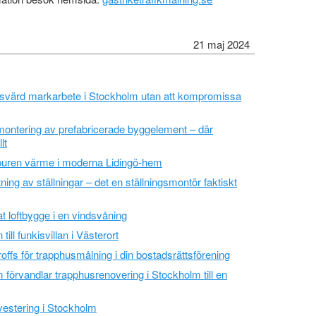
21 maj 2024
isvärd markarbete i Stockholm utan att kompromissa
 montering av prefabricerade byggelement – där
lt
buren värme i moderna Lidingö-hem
ing av ställningar – det en ställningsmontör faktiskt
at loftbygge i en vindsvåning
till funkisvillan i Västerort
proffs för trapphusmålning i din bostadsrättsförening
 förvandlar trapphusrenovering i Stockholm till en
vestering i Stockholm