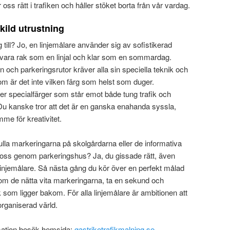
oss rätt i trafiken och håller stöket borta från vår vardag.
kild utrustning
 till? Jo, en linjemålare använder sig av sofistikerad
ka vara rak som en linjal och klar som en sommardag.
n och parkeringsrutor kräver alla sin speciella teknik och
tom är det inte vilken färg som helst som duger.
er specialfärger som står emot både tung trafik och
Du kanske tror att det är en ganska enahanda syssla,
mme för kreativitet.
ulla markeringarna på skolgårdarna eller de informativa
ss genom parkeringshus? Ja, du gissade rätt, även
 linjemålare. Så nästa gång du kör över en perfekt målad
l inom de nätta vita markeringarna, ta en sekund och
 som ligger bakom. För alla linjemålare är ambitionen att
organiserad värld.
rmation besök hemsida:
gastriketrafikmalning.se