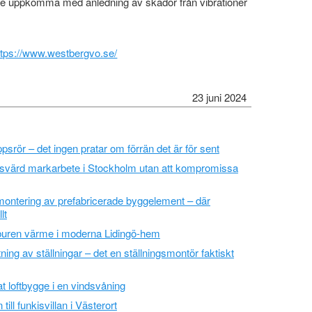
kulle uppkomma med anledning av skador från vibrationer
ttps://www.westbergvo.se/
23 juni 2024
ppsrör – det ingen pratar om förrän det är för sent
isvärd markarbete i Stockholm utan att kompromissa
 montering av prefabricerade byggelement – där
lt
buren värme i moderna Lidingö-hem
ing av ställningar – det en ställningsmontör faktiskt
at loftbygge i en vindsvåning
till funkisvillan i Västerort