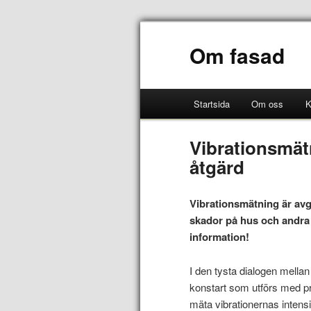
Om fasad
Startsida
Om oss
K
Vibrationsmät
åtgärd
Vibrationsmätning är avgör
skador på hus och andra
information!
I den tysta dialogen mellan
konstart som utförs med pr
mäta vibrationernas intens