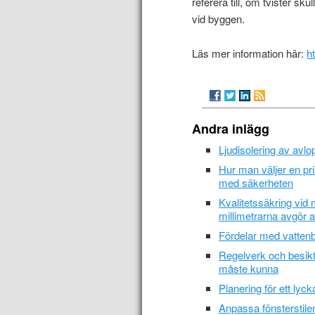
referera till, om tvister s
vid byggen.
Läs mer information här:
h
Andra inlägg
Ljudisolering av avlo
Hur man väljer en pr
med säkerheten
Kvalitetssäkring vid
millimetrarna avgör al
Fördelar med vatten
Regelverk och besiktn
måste kunna
Planering för ett lyck
Anpassa fönsterstilen 