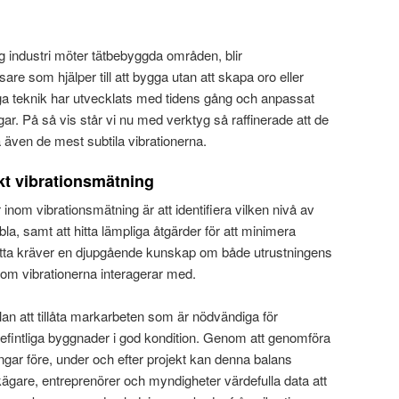
g industri möter tätbebyggda områden, blir
are som hjälper till att bygga utan att skapa oro eller
a teknik har utvecklats med tidens gång och anpassat
ngar. På så vis står vi nu med verktyg så raffinerade att de
 även de mest subtila vibrationerna.
kt vibrationsmätning
nom vibrationsmätning är att identifiera vilken nivå av
la, samt att hitta lämpliga åtgärder för att minimera
tta kräver en djupgående kunskap om både utrustningens
som vibrationerna interagerar med.
lan att tillåta markarbeten som är nödvändiga för
befintliga byggnader i god kondition. Genom att genomföra
gar före, under och efter projekt kan denna balans
kägare, entreprenörer och myndigheter värdefulla data att