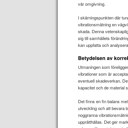
vår omgivning.
I skärningspunkten där tun
vibrationsmätning en vägvis
skada. Denna vetenskaplig
sig till samhällets förändri
kan uppfatta och analysera
Betydelsen av korre
Utmaningen som föreligger i
vibrationer som är acceptab
eventuell skadeverkan. De
kapacitet och de material 
Det finns en fin balans mel
utveckling och att bevara 
noggranna vibrationsmätnin
upprätthållas. Det ger mar